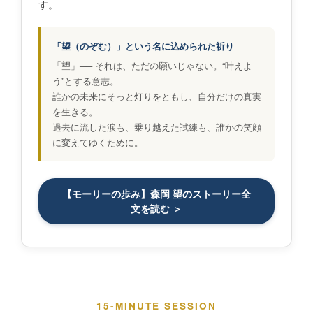
す。
「望（のぞむ）」という名に込められた祈り
「望」── それは、ただの願いじゃない。“叶えよ
う”とする意志。
誰かの未来にそっと灯りをともし、自分だけの真実
を生きる。
過去に流した涙も、乗り越えた試練も、誰かの笑顔
に変えてゆくために。
【モーリーの歩み】森岡 望のストーリー全
文を読む ＞
15-MINUTE SESSION