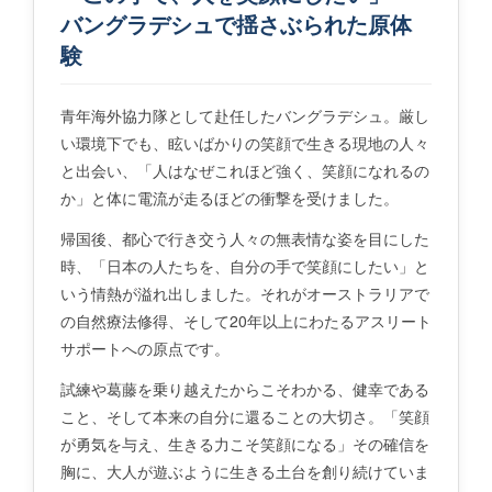
バングラデシュで揺さぶられた原体
験
青年海外協力隊として赴任したバングラデシュ。厳し
い環境下でも、眩いばかりの笑顔で生きる現地の人々
と出会い、「人はなぜこれほど強く、笑顔になれるの
か」と体に電流が走るほどの衝撃を受けました。
帰国後、都心で行き交う人々の無表情な姿を目にした
時、「日本の人たちを、自分の手で笑顔にしたい」と
いう情熱が溢れ出しました。それがオーストラリアで
の自然療法修得、そして20年以上にわたるアスリート
サポートへの原点です。
試練や葛藤を乗り越えたからこそわかる、健幸である
こと、そして本来の自分に還ることの大切さ。「笑顔
が勇気を与え、生きる力こそ笑顔になる」その確信を
胸に、大人が遊ぶように生きる土台を創り続けていま