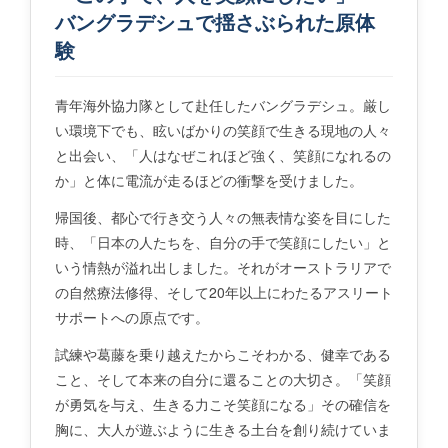
バングラデシュで揺さぶられた原体
験
青年海外協力隊として赴任したバングラデシュ。厳し
い環境下でも、眩いばかりの笑顔で生きる現地の人々
と出会い、「人はなぜこれほど強く、笑顔になれるの
か」と体に電流が走るほどの衝撃を受けました。
帰国後、都心で行き交う人々の無表情な姿を目にした
時、「日本の人たちを、自分の手で笑顔にしたい」と
いう情熱が溢れ出しました。それがオーストラリアで
の自然療法修得、そして20年以上にわたるアスリート
サポートへの原点です。
試練や葛藤を乗り越えたからこそわかる、健幸である
こと、そして本来の自分に還ることの大切さ。「笑顔
が勇気を与え、生きる力こそ笑顔になる」その確信を
胸に、大人が遊ぶように生きる土台を創り続けていま