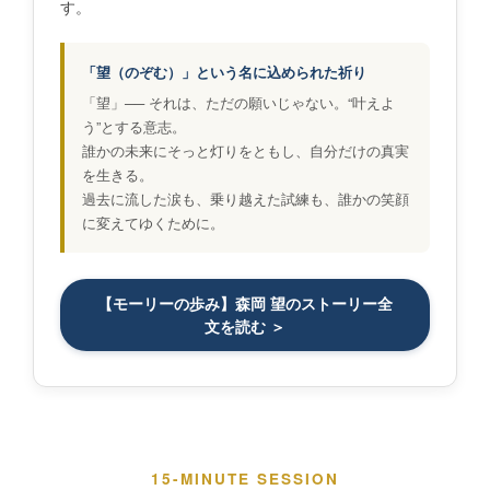
す。
「望（のぞむ）」という名に込められた祈り
「望」── それは、ただの願いじゃない。“叶えよ
う”とする意志。
誰かの未来にそっと灯りをともし、自分だけの真実
を生きる。
過去に流した涙も、乗り越えた試練も、誰かの笑顔
に変えてゆくために。
【モーリーの歩み】森岡 望のストーリー全
文を読む ＞
15-MINUTE SESSION