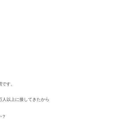
間です。
万人以上に接してきたから
か？