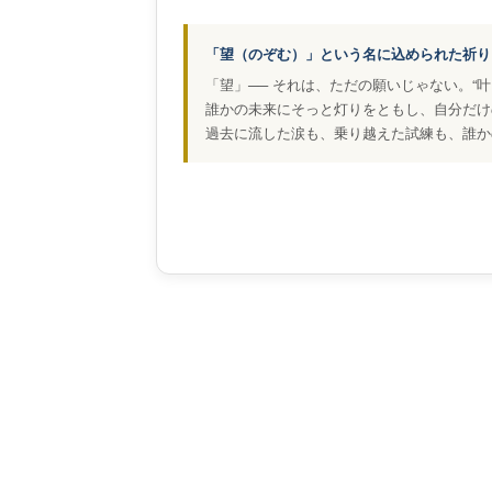
「望（のぞむ）」という名に込められた祈り
「望」── それは、ただの願いじゃない。“
誰かの未来にそっと灯りをともし、自分だけ
過去に流した涙も、乗り越えた試練も、誰か